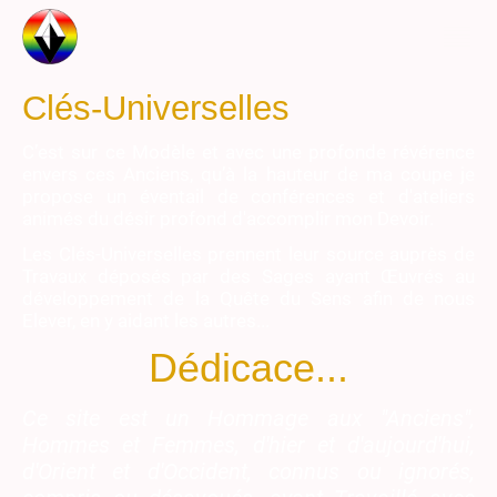
Clés-Universelles
C’est sur ce Modèle et avec une profonde révérence
envers ces Anciens, qu’à la hauteur de ma coupe je
propose un éventail de conférences et d'ateliers
animés du désir profond d'accomplir mon Devoir.
Les Clés-Universelles prennent leur source auprès de
Travaux déposés par des Sages ayant Œuvrés au
développement de la Quête du Sens afin de nous
Elever, en y aidant les autres...
Dédicace...
Ce site est un Hommage aux "Anciens",
Hommes et Femmes, d'hier et d'aujourd'hui,
d'Orient et d'Occident, connus ou ignorés,