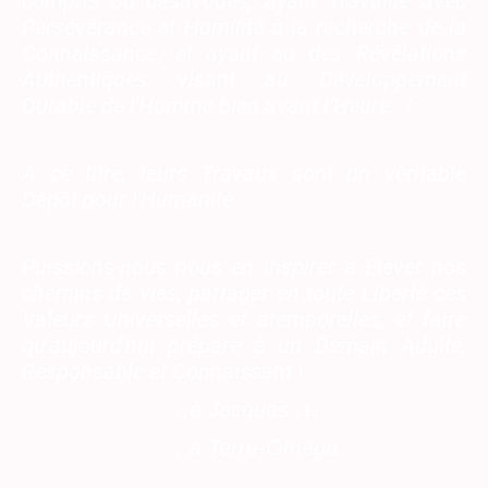
compris ou désavoués, ayant Travaillé avec
Persévérance et Humilité à la recherche de la
Connaissance, et ayant eu des Révélations
Authentiques visant au Développement
Durable de l'Homme bien avant l’Heure...!
A ce titre, leurs Travaux sont un véritable
Dépôt pour l'Humanité
Puissions-nous nous en inspirer à Elever nos
chemins de vies, partager en toute Liberté ces
Valeurs Universelles et atemporelles, et faire
qu'aujourd'hui prépare à un Demain Adulte,
Responsable et Connaissant !
...à Jacques
(✝)
...à Terre-Oméga
Jean-Paul Auvolat